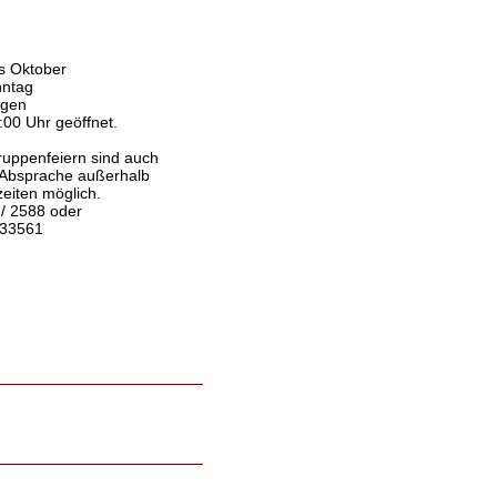
s Oktober
nntag
agen
:00 Uhr geöffnet.
ruppenfeiern sind auch
 Absprache außerhalb
eiten möglich.
 / 2588 oder
3561