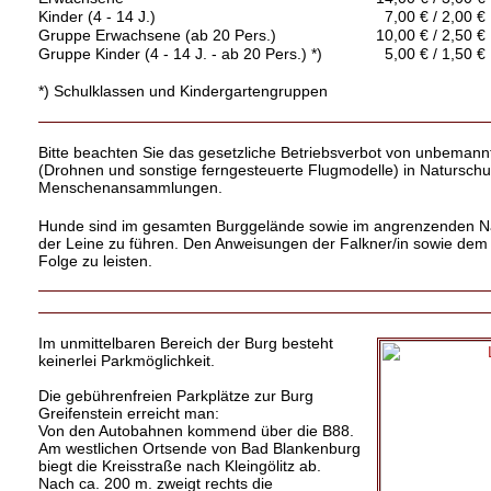
Kinder (4 - 14 J.)
7,00 € / 2,00 €
Gruppe Erwachsene (ab 20 Pers.)
10,00 € / 2,50 €
Gruppe Kinder (4 - 14 J. - ab 20 Pers.) *)
5,00 € / 1,50 €
*) Schulklassen und Kindergartengruppen
Bitte beachten Sie das gesetzliche Betriebsverbot von unbemann
(Drohnen und sonstige ferngesteuerte Flugmodelle) in Natursch
Menschenansammlungen.
Hunde sind im gesamten Burggelände sowie im angrenzenden Na
der Leine zu führen. Den Anweisungen der Falkner/in sowie dem 
Folge zu leisten.
Im unmittelbaren Bereich der Burg besteht
keinerlei Parkmöglichkeit.
Die gebührenfreien Parkplätze zur Burg
Greifenstein erreicht man:
Von den Autobahnen kommend über die B88.
Am westlichen Ortsende von Bad Blankenburg
biegt die Kreisstraße nach Kleingölitz ab.
Nach ca. 200 m. zweigt rechts die