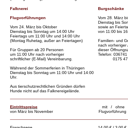
Falknerei
Burgschänke
Flugvorführungen
Vom 28. März bi
Dienstag bis So
Vom 24. März bis Oktober
sowie an Feiert
Dienstag bis Sonntag um 14:00 Uhr
von 11:00 bis 16
Feiertags um 11:00 Uhr und 14:00 Uhr
(Montag Ruhetag, außer an Feiertagen)
Familien- und G
nach vorheriger
Für Gruppen ab 20 Personen
dieser Öffnungsz
um 11:00 Uhr nach vorheriger
Telefon: 036741
schriftlicher (E-Mail) Vereinbarung.
0175 473
Während der Sommerferien in Thüringen
Dienstag bis Sonntag um 11:00 Uhr und 14:00
Uhr.
Aus tierschutzrechtlichen Gründen dürfen
Hunde nicht auf das Falknereigelände.
Eintrittspreise
mit / ohne
von März bis November
Flugvorführung
Erwachsene
14,00 € / 3,00 €