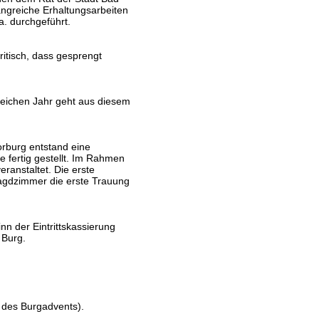
angreiche Erhaltungsarbeiten
. durchgeführt.
ritisch, dass gesprengt
leichen Jahr geht aus diesem
orburg entstand eine
 fertig gestellt. Im Rahmen
eranstaltet. Die erste
Jagdzimmer die erste Trauung
nn der Eintrittskassierung
 Burg.
r des Burgadvents).