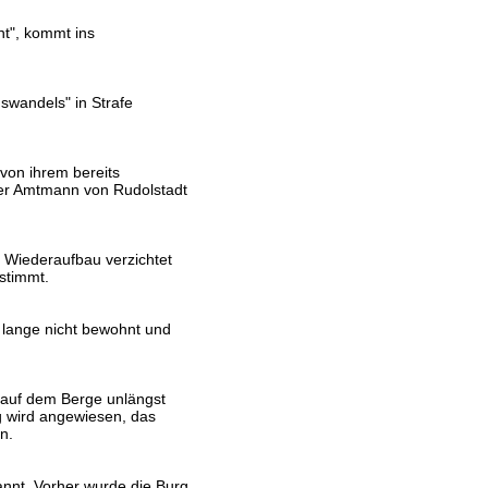
ht", kommt ins
nswandels" in Strafe
von ihrem bereits
 der Amtmann von Rudolstadt
en Wiederaufbau verzichtet
stimmt.
t lange nicht bewohnt und
 auf dem Berge unlängst
g wird angewiesen, das
n.
annt. Vorher wurde die Burg