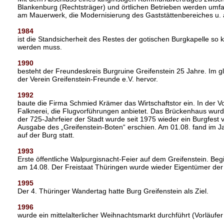
Blankenburg (Rechtsträger) und örtlichen Betrieben werden umf
am Mauerwerk, die Modernisierung des Gaststättenbereiches u. a
1984
ist die Standsicherheit des Restes der gotischen Burgkapelle so k
werden muss.
1990
besteht der Freundeskreis Burgruine Greifenstein 25 Jahre. Im g
der Verein Greifenstein-Freunde e.V. hervor.
1992
baute die Firma Schmied Krämer das Wirtschaftstor ein. In der V
Falknerei, die Flugvorführungen anbietet. Das Brückenhaus wurde
der 725-Jahrfeier der Stadt wurde seit 1975 wieder ein Burgfest v
Ausgabe des „Greifenstein-Boten“ erschien. Am 01.08. fand im 
auf der Burg statt.
1993
Erste öffentliche Walpurgisnacht-Feier auf dem Greifenstein. Begi
am 14.08. Der Freistaat Thüringen wurde wieder Eigentümer der
1995
Der 4. Thüringer Wandertag hatte Burg Greifenstein als Ziel.
1996
wurde ein mittelalterlicher Weihnachtsmarkt durchführt (Vorläufe