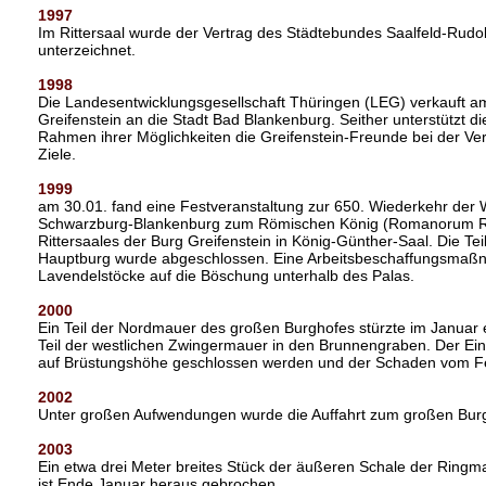
1997
Im Rittersaal wurde der Vertrag des Städtebundes Saalfeld-Rudo
unterzeichnet.
1998
Die Landesentwicklungsgesellschaft Thüringen (LEG) verkauft am
Greifenstein an die Stadt Bad Blankenburg. Seither unterstützt d
Rahmen ihrer Möglichkeiten die Greifenstein-Freunde bei der Ver
Ziele.
1999
am 30.01. fand eine Festveranstaltung zur 650. Wiederkehr der
Schwarzburg-Blankenburg zum Römischen König (Romanorum R
Rittersaales der Burg Greifenstein in König-Günther-Saal. Die Tei
Hauptburg wurde abgeschlossen. Eine Arbeitsbeschaffungsmaßn
Lavendelstöcke auf die Böschung unterhalb des Palas.
2000
Ein Teil der Nordmauer des großen Burghofes stürzte im Januar e
Teil der westlichen Zwingermauer in den Brunnengraben. Der Ein
auf Brüstungshöhe geschlossen werden und der Schaden vom Feb
2002
Unter großen Aufwendungen wurde die Auffahrt zum großen Burgh
2003
Ein etwa drei Meter breites Stück der äußeren Schale der Ringma
ist Ende Januar heraus gebrochen.