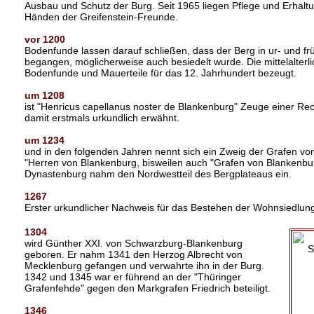
Ausbau und Schutz der Burg. Seit 1965 liegen Pflege und Erhaltu
Händen der Greifenstein-Freunde.
vor 1200
Bodenfunde lassen darauf schließen, dass der Berg in ur- und frü
begangen, möglicherweise auch besiedelt wurde. Die mittelalterl
Bodenfunde und Mauerteile für das 12. Jahrhundert bezeugt.
um 1208
ist "Henricus capellanus noster de Blankenburg" Zeuge einer Re
damit erstmals urkundlich erwähnt.
um 1234
und in den folgenden Jahren nennt sich ein Zweig der Grafen vo
"Herren von Blankenburg, bisweilen auch "Grafen von Blankenbu
Dynastenburg nahm den Nordwestteil des Bergplateaus ein.
1267
Erster urkundlicher Nachweis für das Bestehen der Wohnsiedlun
1304
wird Günther XXI. von Schwarzburg-Blankenburg
geboren. Er nahm 1341 den Herzog Albrecht von
Mecklenburg gefangen und verwahrte ihn in der Burg.
1342 und 1345 war er führend an der "Thüringer
Grafenfehde" gegen den Markgrafen Friedrich beteiligt.
1346