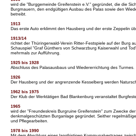
wird die "Burggemeinde Greifenstein e.V." gegründet, die die Si
Burgmauern, den endgültigen Ausbau des Palas sowie den Wiede
betreibt.
1913
Das erste Auto erklimmt den Hausberg und der erste Zeppelin übe
1913/14
richtet der Thüringerwald-Verein Ritter-Festspiele auf der Burg 
Schauspiel "Graf Günthers von Schwarzburg Kaiserwahl und Tod",
mehrmals zur Aufführung.
1925 bis 1928
Abschluss des Palasausbaus und Wiedererrichtung des Turmes.
1926
Der Hausberg und der angrenzende Kesselberg werden Natursch
1962 bis 1975
Der Klub der Werktätigen Bad Blankenburg veranstaltet Burgfeste
1965
wird der "Freundeskreis Burgruine Greifenstein" zum Zwecke der
denkmalgeschützten Burganlage gegründet. Seither regelmäßige 
und Pflegearbeiten.
1978 bis 1990
Mit dem Abschluss eines langfristigen Kommunalvertrages zwisc