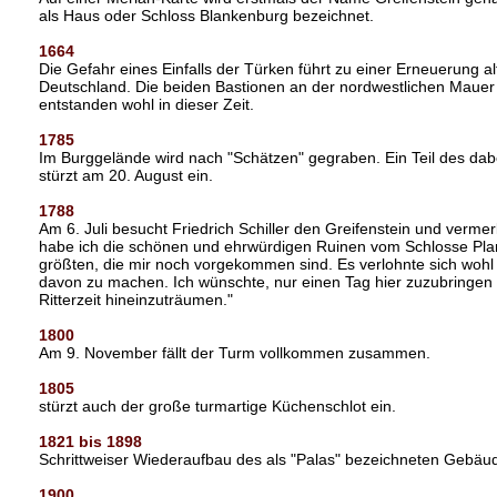
als Haus oder Schloss Blankenburg bezeichnet.
1664
Die Gefahr eines Einfalls der Türken führt zu einer Erneuerung a
Deutschland. Die beiden Bastionen an der nordwestlichen Mauer 
entstanden wohl in dieser Zeit.
1785
Im Burggelände wird nach "Schätzen" gegraben. Ein Teil des dab
stürzt am 20. August ein.
1788
Am 6. Juli besucht Friedrich Schiller den Greifenstein und vermer
habe ich die schönen und ehrwürdigen Ruinen vom Schlosse Pla
größten, die mir noch vorgekommen sind. Es verlohnte sich woh
davon zu machen. Ich wünschte, nur einen Tag hier zuzubringen 
Ritterzeit hineinzuträumen."
1800
Am 9. November fällt der Turm vollkommen zusammen.
1805
stürzt auch der große turmartige Küchenschlot ein.
1821 bis 1898
Schrittweiser Wiederaufbau des als "Palas" bezeichneten Gebäu
1900