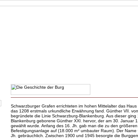
Schwarzburger Grafen errichteten im hohen Mittelalter das Haus
das 1208 erstmals urkundliche Erwähnung fand. Günther VII. vo
begründete die Linie Schwarzburg-Blankenburg. Aus dieser ging 
Blankenburg geborene Günther XXI. hervor, der am 30. Januar
gewählt wurde. Anfang des 16. Jh. gab man die zu den größere
Befestigungsanlage auf (18.000 m² umbauter Raum). Der Name Gr
Jh. gebräuchlich. Zwischen 1900 und 1945 besorgte die Burggem