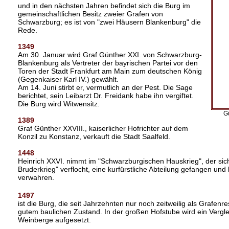
und in den nächsten Jahren befindet sich die Burg im
gemeinschaftlichen Besitz zweier Grafen von
Schwarzburg; es ist von "zwei Häusern Blankenburg" die
Rede.
1349
Am 30. Januar wird Graf Günther XXI. von Schwarzburg-
Blankenburg als Vertreter der bayrischen Partei vor den
Toren der Stadt Frankfurt am Main zum deutschen König
(Gegenkaiser Karl IV.) gewählt.
Am 14. Juni stirbt er, vermutlich an der Pest. Die Sage
berichtet, sein Leibarzt Dr. Freidank habe ihn vergiftet.
Die Burg wird Witwensitz.
G
1389
Graf Günther XXVIII., kaiserlicher Hofrichter auf dem
Konzil zu Konstanz, verkauft die Stadt Saalfeld.
1448
Heinrich XXVI. nimmt im "Schwarzburgischen Hauskrieg", der si
Bruderkrieg" verflocht, eine kurfürstliche Abteilung gefangen und 
verwahren.
1497
ist die Burg, die seit Jahrzehnten nur noch zeitweilig als Grafenr
gutem baulichen Zustand. In der großen Hofstube wird ein Vergl
Weinberge aufgesetzt.