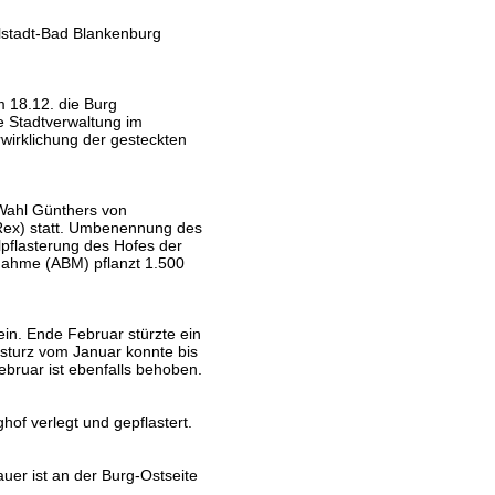
lstadt-Bad Blankenburg
 18.12. die Burg
ie Stadtverwaltung im
wirklichung der gesteckten
 Wahl Günthers von
ex) statt. Umbenennung des
lpflasterung des Hofes der
ahme (ABM) pflanzt 1.500
in. Ende Februar stürzte ein
sturz vom Januar konnte bis
ruar ist ebenfalls behoben.
of verlegt und gepflastert.
uer ist an der Burg-Ostseite