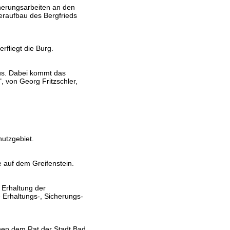
cherungsarbeiten an den
raufbau des Bergfrieds
rfliegt die Burg.
aus. Dabei kommt das
 von Georg Fritzschler,
utzgebiet.
 auf dem Greifenstein.
 Erhaltung der
Erhaltungs-, Sicherungs-
hen dem Rat der Stadt Bad