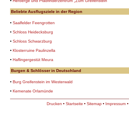
•
Herberge und Pfadfinderzentrum „Zum Greifenstein“
Beliebte Ausflugsziele in der Region
•
Saalfelder Feengrotten
•
Schloss Heidecksburg
•
Schloss Schwarzburg
•
Klosterruine Paulinzella
•
Haflingergestüt Meura
Burgen & Schlösser in Deutschland
•
Burg Greifenstein im Westerwald
•
Kemenate Orlamünde
Drucken
•
Startseite
•
Sitemap
•
Impressum